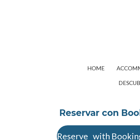
Ir
al
contenido
principal
HOME
ACCOM
DESCUB
Reservar con Bo
Reserve with Bookin